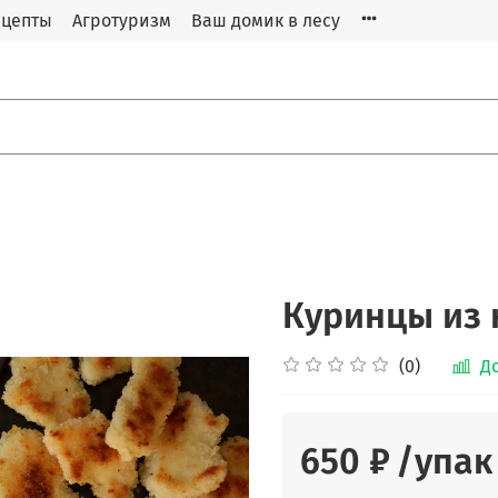
ецепты
Агротуризм
Ваш домик в лесу
Куринцы из 
(0)
Д
650 ₽
/упак