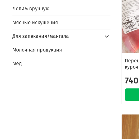
Лепим вручную
Мясные искушения
Для запекания/мангала
Молочная продукция
Пере
Мёд
куроч
740