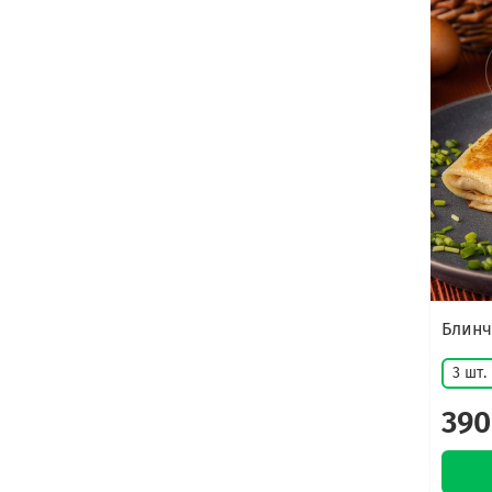
Блинч
3 шт.
390