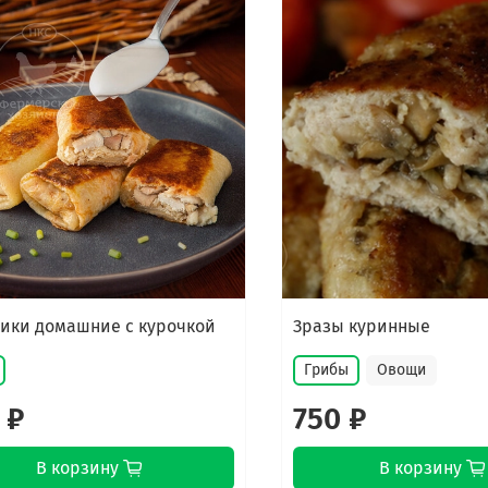
ики домашние с курочкой
Зразы куринные
Грибы
Овощи
 ₽
750 ₽
В корзину
В корзину